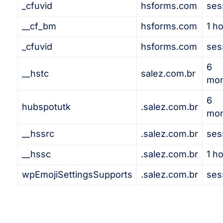
_cfuvid
hsforms.com
ses
__cf_bm
hsforms.com
1 h
_cfuvid
hsforms.com
ses
6
__hstc
salez.com.br
mon
6
hubspotutk
.salez.com.br
mon
__hssrc
.salez.com.br
ses
__hssc
.salez.com.br
1 h
wpEmojiSettingsSupports
.salez.com.br
ses